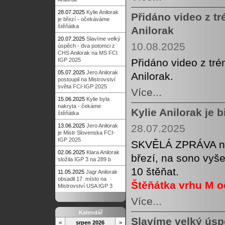
28.07.2025
Kylie Anilorak
Přidáno video z tr
je březí - očekáváme
štěňátka
Anilorak
20.07.2025
Slavíme velký
10.08.2025
úspěch - dva potomci z
CHS Anilorak na MS FCI
IGP 2025
Přidáno video z tré
05.07.2025
Jero Anilorak
Anilorak.
postoupil na Mistrovství
světa FCI-IGP 2025
Více...
15.06.2025
Kylie byla
nakryta - čekáme
Kylie Anilorak je 
štěňátka
13.06.2025
Jero Anilorak
28.07.2025
je Mistr Slovenska FCI-
IGP 2025
SKVĚLÁ ZPRÁVA naš
02.06.2025
Klara Anilorak
březí, na sono vyše
složila IGP 3 na 289 b
10 štěňat.
11.05.2025
Jagr Anilorak
obsadil 17. místo na
Štěňátka vrhu M 
Mistrovství USA IGP 3
Více...
Kalendář
Slavíme velký úsp
<
srpen 2026
>