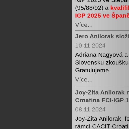
(95/88/92) a
kvalif
IGP 2025 ve Špan
Více...
Jero Anilorak slož
10.11.2024
Adriana Nagyová a J
Slovensku zkoušku 
Gratulujeme.
Více...
Joy-Zita Anilorak 
Croatina FCI-IGP 1
08.11.2024
Joy-Zita Anilorak, 
rámci CACIT Croati