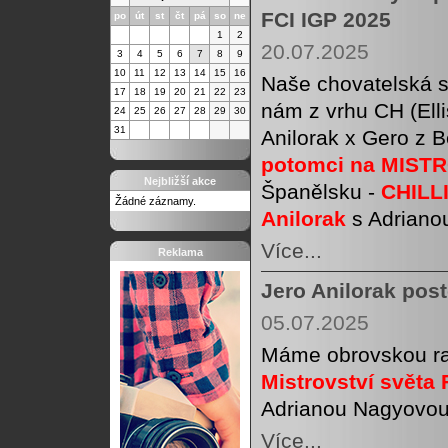
FCI IGP 2025
po
út
st
čt
pá
so
ne
1
2
20.07.2025
3
4
5
6
7
8
9
10
11
12
13
14
15
16
Naše chovatelská s
17
18
19
20
21
22
23
nám z vrhu CH (Elli
24
25
26
27
28
29
30
31
Anilorak x Gero z 
potomci na MISTR
Nejbližší akce
Španělsku -
CHILLI
Žádné záznamy.
Anilorak
s Adriano
Více...
Reklama
Jero Anilorak post
05.07.2025
Máme obrovskou ra
Mistrovství světa
Adrianou Nagyovou 
Více...