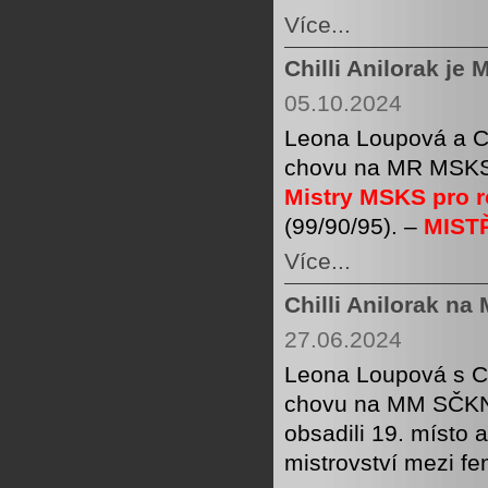
Více...
Chilli Anilorak je
05.10.2024
Leona Loupová a Ch
chovu na MR MSKS I
Mistry MSKS pro ro
(99/90/95). –
MIST
Více...
Chilli Anilorak n
27.06.2024
Leona Loupová s Ch
chovu na MM SČKN
obsadili 19. místo 
mistrovství mezi f