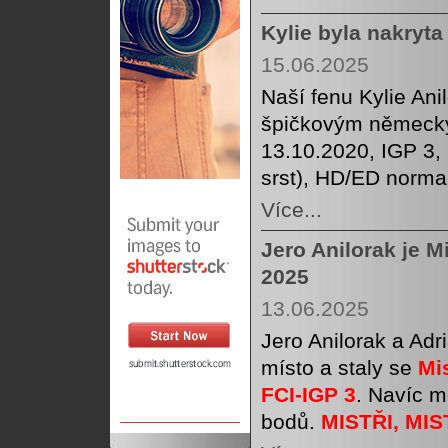
Kylie byla nakryta
15.06.2025
Naší fenu Kylie Ani
špičkovým německý
13.10.2020, IGP 3,
srst), HD/ED norma
Více...
Jero Anilorak je M
2025
13.06.2025
Jero Anilorak a Adr
místo a staly se
Mi
FCI-IGP 3
. Navíc m
bodů.
MISTŘI, MI