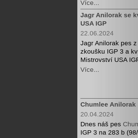
Více...
Jagr Anilorak se k
USA IGP
22.06.2024
Jagr Anilorak pes 
zkoušku IGP 3 a kva
Mistrovství USA IG
Více...
Chumlee Anilorak 
20.04.2024
Dnes náš pes
Chum
IGP 3 na 283 b (98/