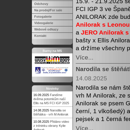
15.9. - 21.9.2025 s
Odchovy
FCI IGP 3 ve Španě
Na prodej/For sale
ANILORAK zde budo
Fotogalerie
Videogalerie
Anilorak s Leono
Webové odkazy
a
JERO Anilorak 
Kontakt
bašty x Ellis Anilo
a držíme všechny p
Barny na MS
Více...
Narodila se štěňát
14.08.2025
Narodila se nám š
Novinky
vrh M Anilorak, ze 
16.09.2025
Fandíme
dvěma potomkům naší
Anilorak se psem G
Ellis na MS FCI IGP 2025
černí, 1 vlkošedý) 
14.08.2025
Narodila se
štěňátka - vrh M Anilorak
pejsek a 1 černá fen
10.08.2025
Přidáno video
z tréninku obrany Kylie
Více...
Anilorak