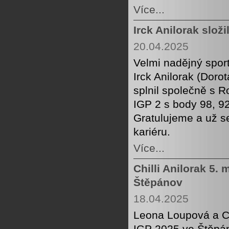
Více...
Irck Anilorak složi
20.04.2025
Velmi nadějný spor
Irck Anilorak (Doro
splnil společně s
IGP 2 s body 98, 9
Gratulujeme a už s
kariéru.
Více...
Chilli Anilorak 5.
Štěpánov
18.04.2025
Leona Loupová a Ch
IGP 2025 ve Štěpán