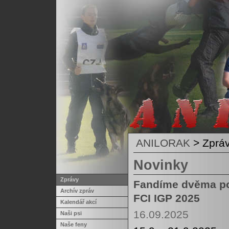
ANILORAK
>
Zprá
Novinky
Zprávy
Fandíme dvěma po
Archív zpráv
FCI IGP 2025
Kalendář akcí
16.09.2025
Naši psi
Naše feny