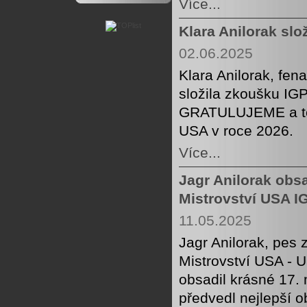
Více...
Klara Anilorak slo
02.06.2025
Klara Anilorak, fe
složila zkoušku IGP
GRATULUJEME a těš
USA v roce 2026.
Více...
Jagr Anilorak obsa
Mistrovství USA I
11.05.2025
Jagr Anilorak, pes 
Mistrovství USA -
obsadil krásné 17. 
předvedl nejlepší