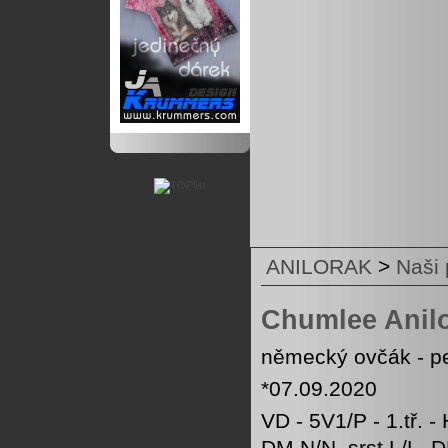
ANILORAK
>
Naši 
Chumlee Anil
německý ovčák - p
*07.09.2020
VD - 5V1/P - 1.tř. -
DM N/N, srst L/L, 