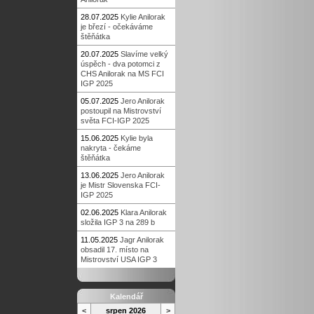
28.07.2025
Kylie Anilorak
je březí - očekáváme
štěňátka
20.07.2025
Slavíme velký
úspěch - dva potomci z
CHS Anilorak na MS FCI
IGP 2025
05.07.2025
Jero Anilorak
postoupil na Mistrovství
světa FCI-IGP 2025
15.06.2025
Kylie byla
nakryta - čekáme
štěňátka
13.06.2025
Jero Anilorak
je Mistr Slovenska FCI-
IGP 2025
02.06.2025
Klara Anilorak
složila IGP 3 na 289 b
11.05.2025
Jagr Anilorak
obsadil 17. místo na
Mistrovství USA IGP 3
Kalendář
<
srpen 2026
>