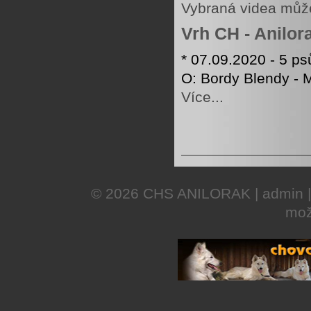
Vybraná videa může
Vrh CH - Anilor
* 07.09.2020 - 5 psů
O: Bordy Blendy - M
Více...
© 2026
CHS ANILORAK
|
admin
mož