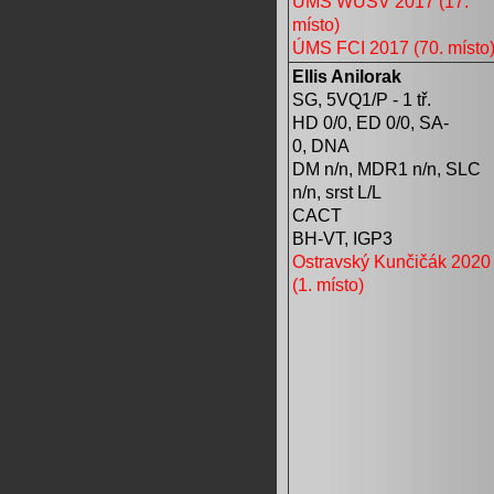
ÚMS WUSV 2017 (17.
místo)
ÚMS FCI 2017 (70. místo
Ellis Anilorak
SG, 5VQ1/P - 1 tř.
HD 0/0, ED 0/0, SA-
0,
DNA
DM n/n, MDR1 n/n, SLC
n/n
, srst L/L
CACT
BH-VT, IGP3
Ostravský Kunčičák 2020
(1. místo)