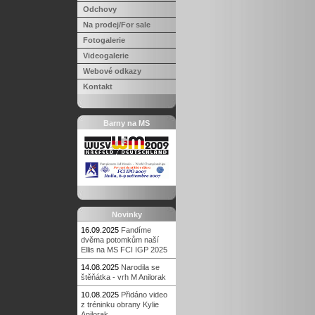
Odchovy
Na prodej/For sale
Fotogalerie
Videogalerie
Webové odkazy
Kontakt
Barny na MS
Novinky
16.09.2025
Fandíme
dvěma potomkům naší
Ellis na MS FCI IGP 2025
14.08.2025
Narodila se
štěňátka - vrh M Anilorak
10.08.2025
Přidáno video
z tréninku obrany Kylie
Anilorak