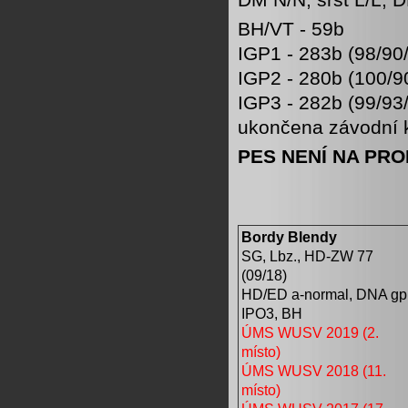
BH/VT - 59b
IGP1 - 283b (98/90
IGP2 - 280b (100/9
IGP3 - 282b (99/93
ukončena závodní k
PES NENÍ NA PROD
Bordy Blendy
SG, Lbz., HD-ZW 77
(09/18)
HD/ED a-normal, DNA gpr
IPO3, BH
ÚMS WUSV 2019 (2.
místo)
ÚMS WUSV 2018 (11.
místo)