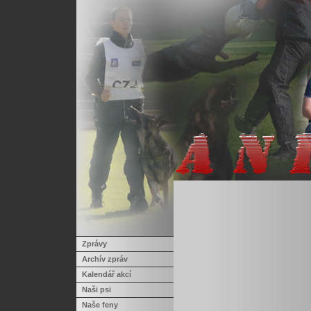
Zprávy
Archív zpráv
Kalendář akcí
Naši psi
Naše feny