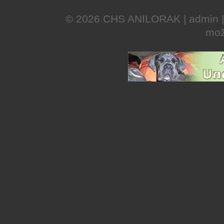
© 2026
CHS ANILORAK
|
admin
mož