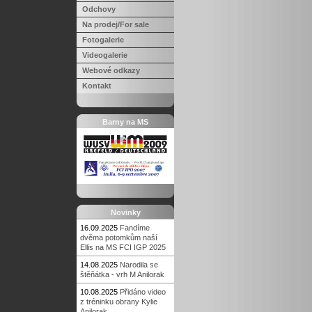
Odchovy
Na prodej/For sale
Fotogalerie
Videogalerie
Webové odkazy
Kontakt
Barny na MS
Novinky
16.09.2025
Fandíme
dvěma potomkům naší
Ellis na MS FCI IGP 2025
14.08.2025
Narodila se
štěňátka - vrh M Anilorak
10.08.2025
Přidáno video
z tréninku obrany Kylie
Anilorak