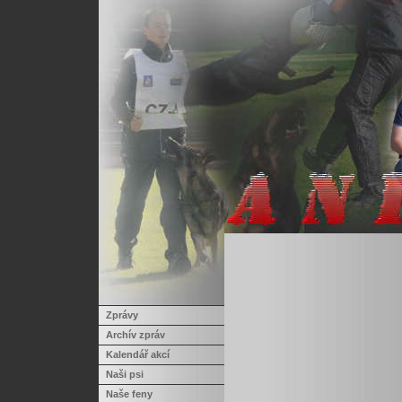
Zprávy
Archív zpráv
Kalendář akcí
Naši psi
Naše feny