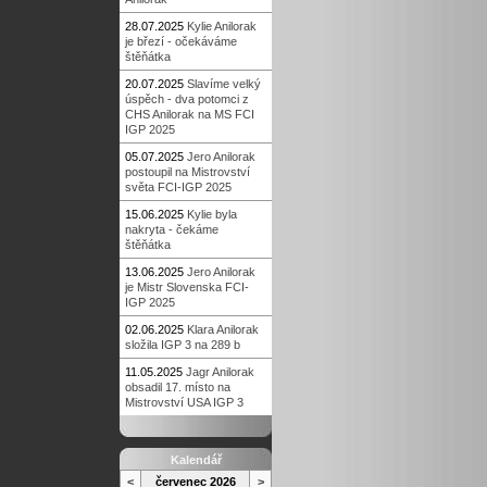
28.07.2025
Kylie Anilorak
je březí - očekáváme
štěňátka
20.07.2025
Slavíme velký
úspěch - dva potomci z
CHS Anilorak na MS FCI
IGP 2025
05.07.2025
Jero Anilorak
postoupil na Mistrovství
světa FCI-IGP 2025
15.06.2025
Kylie byla
nakryta - čekáme
štěňátka
13.06.2025
Jero Anilorak
je Mistr Slovenska FCI-
IGP 2025
02.06.2025
Klara Anilorak
složila IGP 3 na 289 b
11.05.2025
Jagr Anilorak
obsadil 17. místo na
Mistrovství USA IGP 3
Kalendář
<
červenec 2026
>