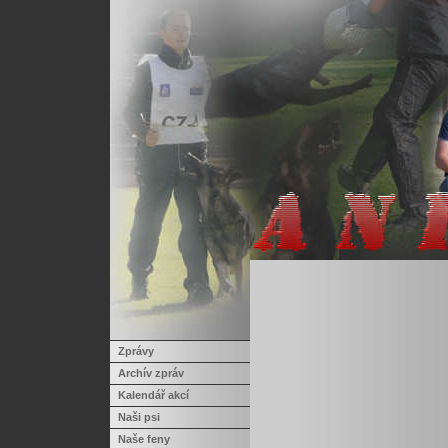
Zprávy
Archív zpráv
Kalendář akcí
Naši psi
Naše feny