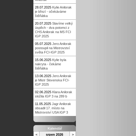
28.07.2025
Kylie Anilorak
je březí - očekáváme
štěňátka
20.07.2025
Slavíme velký
úspěch - dva potomci z
CHS Anilorak na MS FCI
IGP 2025
05.07.2025
Jero Anilorak
postoupil na Mistrovství
světa FCI-IGP 2025
15.06.2025
Kylie byla
nakryta - čekáme
štěňátka
13.06.2025
Jero Anilorak
je Mistr Slovenska FCI-
IGP 2025
02.06.2025
Klara Anilorak
složila IGP 3 na 289 b
11.05.2025
Jagr Anilorak
obsadil 17. místo na
Mistrovství USA IGP 3
Kalendář
<
srpen 2026
>