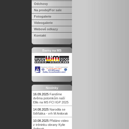
Odchovy
Na prodej/For sale
Fotogalerie
Videogalerie
Webové odkazy
Kontakt
Barny na MS
Novinky
16.09.2025
Fandíme
dvěma potomkům naší
Ellis na MS FCI IGP 2025
14.08.2025
Narodila se
štěňátka - vrh M Anilorak
10.08.2025
Přidáno video
z tréninku obrany Kylie
Anilorak