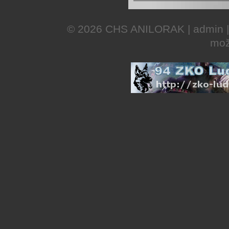
© 2026
CHS ANILORAK
|
admin
mož