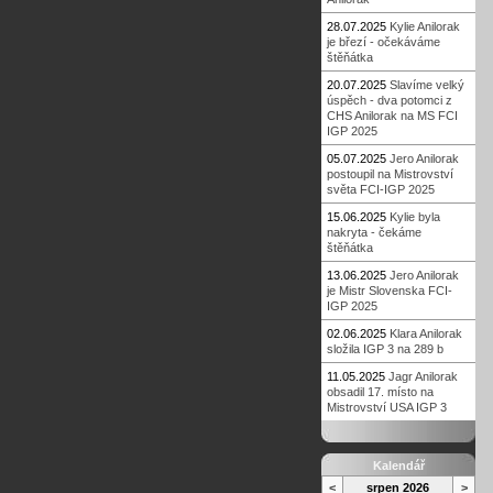
28.07.2025
Kylie Anilorak
je březí - očekáváme
štěňátka
20.07.2025
Slavíme velký
úspěch - dva potomci z
CHS Anilorak na MS FCI
IGP 2025
05.07.2025
Jero Anilorak
postoupil na Mistrovství
světa FCI-IGP 2025
15.06.2025
Kylie byla
nakryta - čekáme
štěňátka
13.06.2025
Jero Anilorak
je Mistr Slovenska FCI-
IGP 2025
02.06.2025
Klara Anilorak
složila IGP 3 na 289 b
11.05.2025
Jagr Anilorak
obsadil 17. místo na
Mistrovství USA IGP 3
Kalendář
<
srpen 2026
>