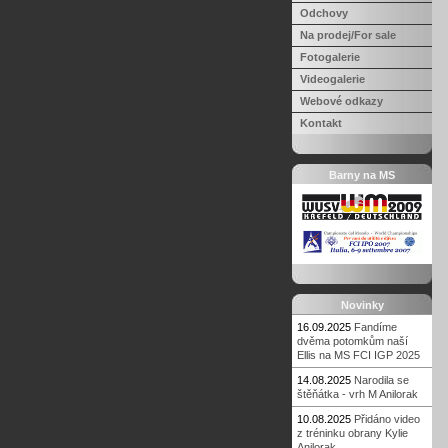
Odchovy
Na prodej/For sale
Fotogalerie
Videogalerie
Webové odkazy
Kontakt
Barny na MS
Novinky
16.09.2025
Fandíme
dvěma potomkům naší
Ellis na MS FCI IGP 2025
14.08.2025
Narodila se
štěňátka - vrh M Anilorak
10.08.2025
Přidáno video
z tréninku obrany Kylie
Anilorak