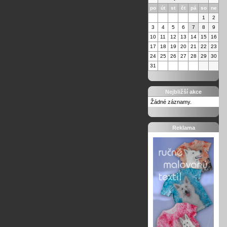
po
út
st
čt
pá
so
ne
1
2
3
4
5
6
7
8
9
10
11
12
13
14
15
16
17
18
19
20
21
22
23
24
25
26
27
28
29
30
31
Nejbližší akce
Žádné záznamy.
Reklama