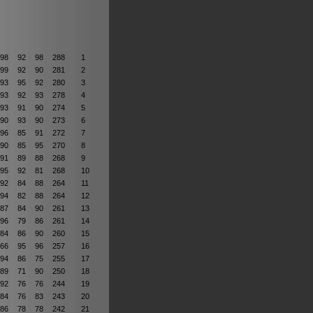
98
92
98
288
1
99
92
90
281
2
93
95
92
280
3
93
92
93
278
4
93
91
90
274
5
90
93
90
273
6
96
85
91
272
7
90
85
95
270
8
91
89
88
268
9
95
92
81
268
10
92
84
88
264
11
94
82
88
264
12
87
84
90
261
13
96
79
86
261
14
84
86
90
260
15
66
95
96
257
16
94
86
75
255
17
89
71
90
250
18
92
76
76
244
19
84
76
83
243
20
86
78
78
242
21