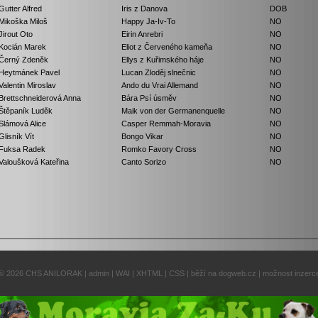
Gutter Alfred
Iris z Danova
DOB
Mikoška Miloš
Happy Ja-Iv-To
NO
Jirout Oto
Eirin Anrebri
NO
Kocián Marek
Eliot z Červeného kameňa
NO
Černý Zdeněk
Ellys z Kuřimského háje
NO
Heytmánek Pavel
Lucan Zloděj slnečnic
NO
Valentin Miroslav
Ando du Vrai Allemand
NO
Brettschneiderová Anna
Bára Psí úsměv
NO
Štěpaník Luděk
Maik von der Germanenquelle
NO
Slámová Alice
Casper Remmah-Moravia
NO
Glisník Vít
Bongo Vikar
NO
Fuksa Radek
Romko Favory Cross
NO
Valoušková Kateřina
Canto Sorizo
NO
© 2026
CHS ANILORAK
|
admin
|
WAI
|
XHTML
|
CSS
|
běží na dogweb.cz
|
možnost inzerc