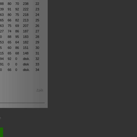
88
80
70
238
22
39
91
92
222
23
63
80
75
218
24
65
66
82
213
25
63
75
69
207
26
27
74
86
187
27
0
88
95
183
28
53
65
64
182
29
5
60
86
151
30
15
65
68
148
31
94
92
0
disk.
32
91
0
0
disk
33
0
66
0
disk.
34
Zpět
e