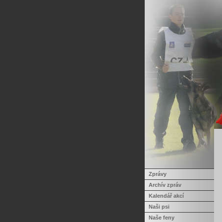
Zprávy
Archív zpráv
Kalendář akcí
Naši psi
Naše feny