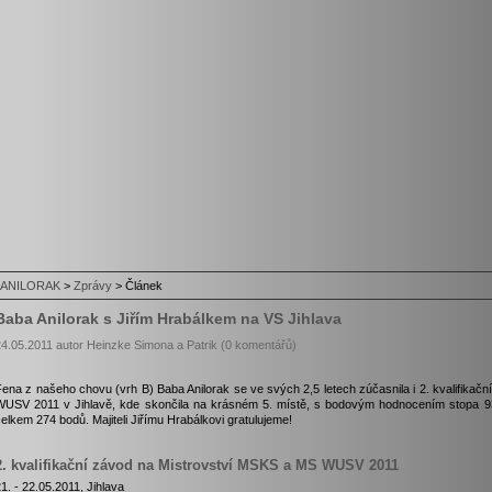
ANILORAK
>
Zprávy
>
Článek
Baba Anilorak s Jiřím Hrabálkem na VS Jihlava
24.05.2011 autor Heinzke Simona a Patrik (0 komentářů)
Fena z našeho chovu (vrh B) Baba Anilorak se ve svých 2,5 letech zúčasnila i 2. kvalifik
WUSV 2011 v Jihlavě, kde skončila na krásném 5. místě, s bodovým hodnocením stopa 93
elkem 274 bodů. Majiteli Jiřímu Hrabálkovi gratulujeme!
2. kvalifikační závod na Mistrovství MSKS a MS WUSV 2011
1. - 22.05.2011, Jihlava