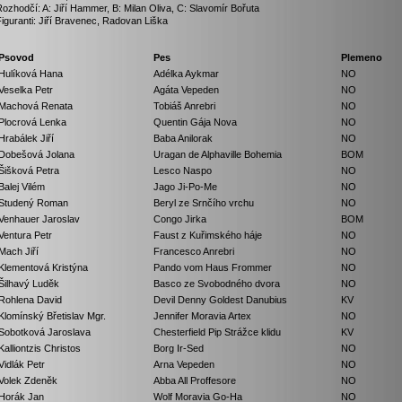
ozhodčí: A: Jiří Hammer, B: Milan Oliva, C: Slavomír Bořuta
iguranti: Jiří Bravenec, Radovan Liška
Psovod
Pes
Plemeno
Hulíková Hana
Adélka Aykmar
NO
Veselka Petr
Agáta Vepeden
NO
Machová Renata
Tobiáš Anrebri
NO
Plocrová Lenka
Quentin Gája Nova
NO
Hrabálek Jiří
Baba Anilorak
NO
Dobešová Jolana
Uragan de Alphaville Bohemia
BOM
Šišková Petra
Lesco Naspo
NO
Balej Vilém
Jago Ji-Po-Me
NO
Studený Roman
Beryl ze Srnčího vrchu
NO
Venhauer Jaroslav
Congo Jirka
BOM
Ventura Petr
Faust z Kuřimského háje
NO
Mach Jiří
Francesco Anrebri
NO
Klementová Kristýna
Pando vom Haus Frommer
NO
Šilhavý Luděk
Basco ze Svobodného dvora
NO
Rohlena David
Devil Denny Goldest Danubius
KV
Klomínský Břetislav Mgr.
Jennifer Moravia Artex
NO
Sobotková Jaroslava
Chesterfield Pip Strážce klidu
KV
Kalliontzis Christos
Borg Ir-Sed
NO
Vidlák Petr
Arna Vepeden
NO
Volek Zdeněk
Abba All Proffesore
NO
Horák Jan
Wolf Moravia Go-Ha
NO