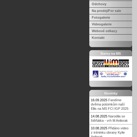
Odchovy
Na prodej/For sale
Fotogalerie
Videogalerie
Webové odkazy
Kontakt
Barny na MS
Novinky
16.09.2025
Fandíme
dvěma potomkům naší
Ellis na MS FCI IGP 2025
14.08.2025
Narodila se
štěňátka - vrh M Anilorak
10.08.2025
Přidáno video
z tréninku obrany Kylie
Anilorak