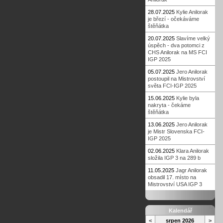
28.07.2025
Kylie Anilorak
je březí - očekáváme
štěňátka
20.07.2025
Slavíme velký
úspěch - dva potomci z
CHS Anilorak na MS FCI
IGP 2025
05.07.2025
Jero Anilorak
postoupil na Mistrovství
světa FCI-IGP 2025
15.06.2025
Kylie byla
nakryta - čekáme
štěňátka
13.06.2025
Jero Anilorak
je Mistr Slovenska FCI-
IGP 2025
02.06.2025
Klara Anilorak
složila IGP 3 na 289 b
11.05.2025
Jagr Anilorak
obsadil 17. místo na
Mistrovství USA IGP 3
Kalendář
<
srpen 2026
>