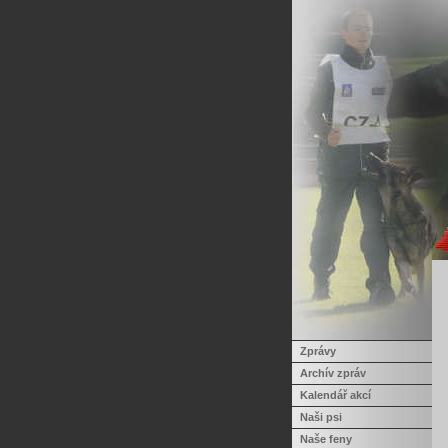
Zprávy
Archív zpráv
Kalendář akcí
Naši psi
Naše feny