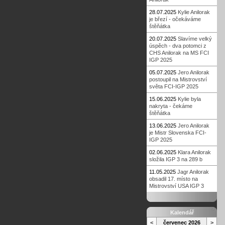
28.07.2025
Kylie Anilorak
je březí - očekáváme
štěňátka
20.07.2025
Slavíme velký
úspěch - dva potomci z
CHS Anilorak na MS FCI
IGP 2025
05.07.2025
Jero Anilorak
postoupil na Mistrovství
světa FCI-IGP 2025
15.06.2025
Kylie byla
nakryta - čekáme
štěňátka
13.06.2025
Jero Anilorak
je Mistr Slovenska FCI-
IGP 2025
02.06.2025
Klara Anilorak
složila IGP 3 na 289 b
11.05.2025
Jagr Anilorak
obsadil 17. místo na
Mistrovství USA IGP 3
Kalendář
<
červenec 2026
>