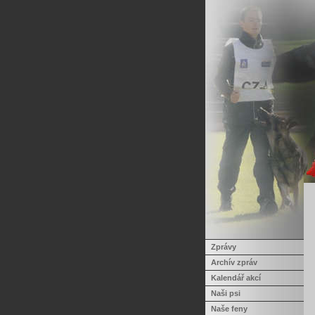
Zprávy
Archív zpráv
Kalendář akcí
Naši psi
Naše feny