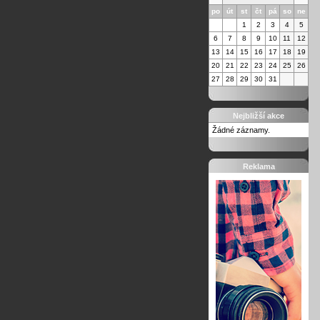
po
út
st
čt
pá
so
ne
1
2
3
4
5
6
7
8
9
10
11
12
13
14
15
16
17
18
19
20
21
22
23
24
25
26
27
28
29
30
31
Nejbližší akce
Žádné záznamy.
Reklama