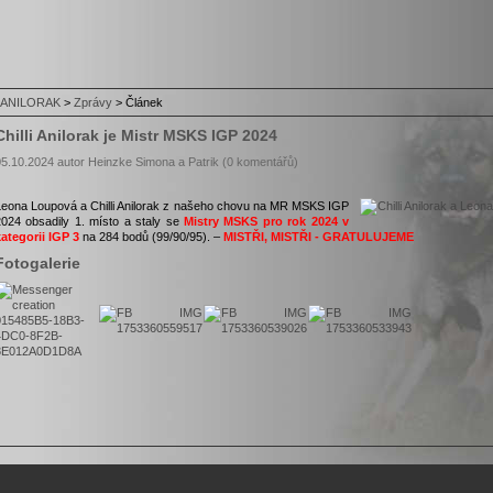
ANILORAK
>
Zprávy
>
Článek
Chilli Anilorak je Mistr MSKS IGP 2024
05.10.2024 autor Heinzke Simona a Patrik (0 komentářů)
Leona Loupová a Chilli Anilorak z našeho chovu na MR MSKS IGP
2024 obsadily 1. místo a staly se
Mistry MSKS pro rok 2024 v
kategorii IGP 3
na 284 bodů (99/90/95). –
MISTŘI, MISTŘI - GRATULUJEME
Fotogalerie