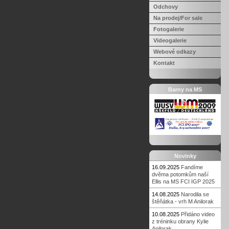
Odchovy
Na prodej/For sale
Fotogalerie
Videogalerie
Webové odkazy
Kontakt
Barny na MS
Novinky
16.09.2025
Fandíme
dvěma potomkům naší
Ellis na MS FCI IGP 2025
14.08.2025
Narodila se
štěňátka - vrh M Anilorak
10.08.2025
Přidáno video
z tréninku obrany Kylie
Anilorak