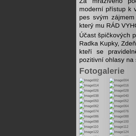
Za mrazivého poč
moderní přístup k 
pes svým zájmem o
který mu RÁD VYH
Účast špičkových p
Radka Kupky, Zdeňk
kteří se pravide
pozitivní ohlasy na
Fotogalerie