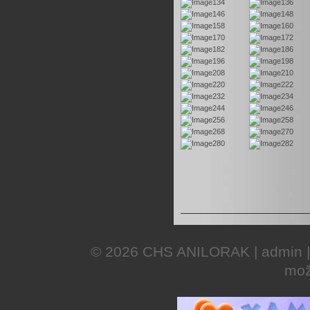
© 2026
CHS ANILORAK
|
admin
mož