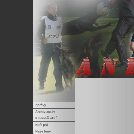
Zprávy
Archív zpráv
Kalendář akcí
Naši psi
Naše feny