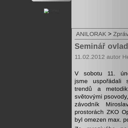
ANILORAK
>
Zprá
Seminář ovlad
11.02.2012 autor H
V sobotu 11. ún
jsme uspořádali s
trendů a metodi
světovými psovody,
závodník Mirosla
prostorách ZKO Op
byl omezen max. p