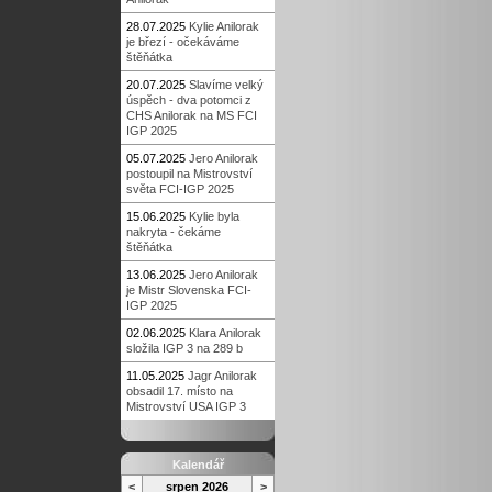
28.07.2025
Kylie Anilorak
je březí - očekáváme
štěňátka
20.07.2025
Slavíme velký
úspěch - dva potomci z
CHS Anilorak na MS FCI
IGP 2025
05.07.2025
Jero Anilorak
postoupil na Mistrovství
světa FCI-IGP 2025
15.06.2025
Kylie byla
nakryta - čekáme
štěňátka
13.06.2025
Jero Anilorak
je Mistr Slovenska FCI-
IGP 2025
02.06.2025
Klara Anilorak
složila IGP 3 na 289 b
11.05.2025
Jagr Anilorak
obsadil 17. místo na
Mistrovství USA IGP 3
Kalendář
<
srpen 2026
>