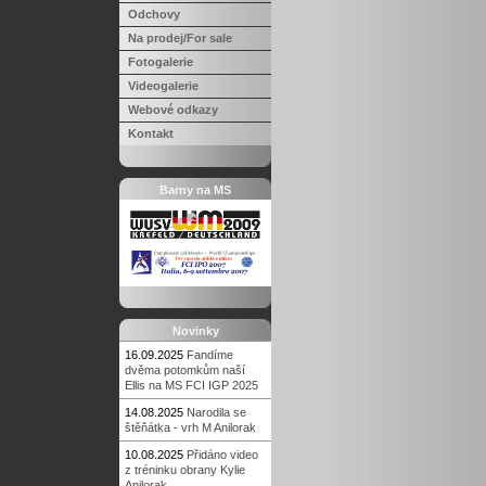
Odchovy
Na prodej/For sale
Fotogalerie
Videogalerie
Webové odkazy
Kontakt
Barny na MS
Novinky
16.09.2025
Fandíme
dvěma potomkům naší
Ellis na MS FCI IGP 2025
14.08.2025
Narodila se
štěňátka - vrh M Anilorak
10.08.2025
Přidáno video
z tréninku obrany Kylie
Anilorak