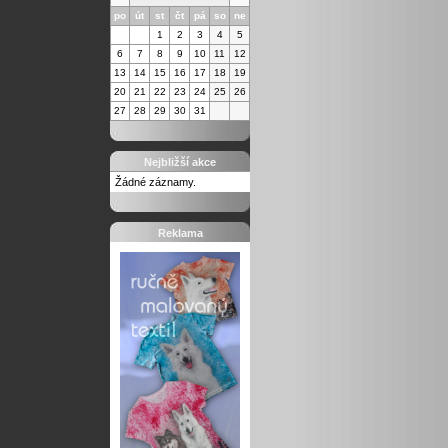
po
út
st
čt
pá
so
ne
1
2
3
4
5
6
7
8
9
10
11
12
13
14
15
16
17
18
19
20
21
22
23
24
25
26
27
28
29
30
31
Nejbližší akce
Žádné záznamy.
Reklama