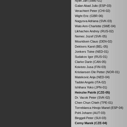
Nylin Jan (SWE-01)
Galan Abad Julio (ESP-03)
Verachtert Peter (CHI-02)
Wight Eric (GBR-06)
Nagyova Adriana (SVK-03)
Walo Ann-Charlotte (SWE-04)
Likhachev Andrey (RUS-02)
Nemec Jozef (SVK-05)
Mouridsen Claus (DEN-02)
Dekkers Karel (BEL-05)
Jonkers Toine (NED-01)
Sudakov Igor (RUS-01)
Clarke Darin (CAN-05)
Koivisto Jusa (FIN-03)
Kristiansen Ole Petter (NOR-01)
Matekovic Anja (NED-04)
Taddei Angelo (ITA-02)
Ishihara Yoko (JPN-01)
Heinzke Patrik (CZE-05)
Dr. Vacok Peter (SVK-02)
Chen Chun Chieh (TPE-01)
Torreblanca Hinojo Manel (ESP-04)
Pohl Johann (AUT-03)
Binggeli Peter (SUI-03)
Cerny Marek (CZE-04)