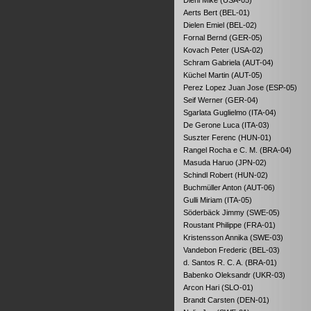
Aerts Bert (BEL-01)
Dielen Emiel (BEL-02)
Fornal Bernd (GER-05)
Kovach Peter (USA-02)
Schram Gabriela (AUT-04)
Küchel Martin (AUT-05)
Perez Lopez Juan Jose (ESP-05)
Seif Werner (GER-04)
Sgarlata Guglielmo (ITA-04)
De Gerone Luca (ITA-03)
Suszter Ferenc (HUN-01)
Rangel Rocha e C. M. (BRA-04)
Masuda Haruo (JPN-02)
Schindl Robert (HUN-02)
Buchmüller Anton (AUT-06)
Gulli Miriam (ITA-05)
Söderbäck Jimmy (SWE-05)
Roustant Philippe (FRA-01)
Kristensson Annika (SWE-03)
Vandebon Frederic (BEL-03)
d. Santos R. C. A. (BRA-01)
Babenko Oleksandr (UKR-03)
Arcon Hari (SLO-01)
Brandt Carsten (DEN-01)