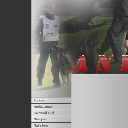
Zprávy
Archív zpráv
Kalendář akcí
Naši psi
Naše feny