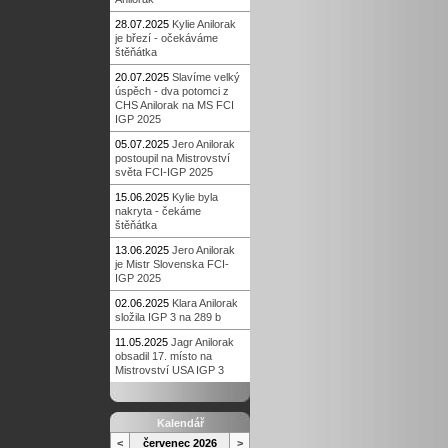
28.07.2025
Kylie Anilorak
je březí - očekáváme
štěňátka
20.07.2025
Slavíme velký
úspěch - dva potomci z
CHS Anilorak na MS FCI
IGP 2025
05.07.2025
Jero Anilorak
postoupil na Mistrovství
světa FCI-IGP 2025
15.06.2025
Kylie byla
nakryta - čekáme
štěňátka
13.06.2025
Jero Anilorak
je Mistr Slovenska FCI-
IGP 2025
02.06.2025
Klara Anilorak
složila IGP 3 na 289 b
11.05.2025
Jagr Anilorak
obsadil 17. místo na
Mistrovství USA IGP 3
Kalendář
<
červenec 2026
>