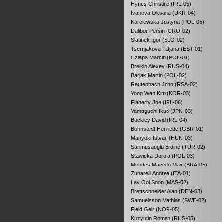
Hynes Christine (IRL-05)
Ivanova Oksana (UKR-04)
Karolewska Justyna (POL-05)
Dalibor Persin (CRO-02)
Slatinek Igor (SLO-02)
Tsernjakova Tatjana (EST-01)
Czlapa Marcin (POL-01)
Breikin Alexey (RUS-04)
Barjak Martin (POL-02)
Rautenbach John (RSA-02)
Yong Wan Kim (KOR-03)
Flaherty Joe (IRL-06)
Yamaguchi Ikuo (JPN-03)
Buckley David (IRL-04)
Bohnstedt Henriette (GBR-01)
Manyoki Istvan (HUN-03)
Sarimusaoglu Erdinc (TUR-02)
Stawicka Dorota (POL-03)
Mendes Macedo Max (BRA-05)
Zunarelli Andrea (ITA-01)
Lay Ooi Soon (MAS-02)
Brettschneider Alan (DEN-03)
Samuelsson Mathias (SWE-02)
Fjeld Geir (NOR-05)
Kuzyutin Roman (RUS-05)