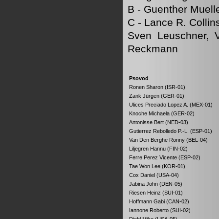
B - Guenther Muell
C - Lance R. Collin
Sven Leuschner, V
Reckmann
Psovod
Ronen Sharon (ISR-01)
Zank Jürgen (GER-01)
Ulices Preciado Lopez A. (MEX-01)
Knoche Michaela (GER-02)
Antonisse Bert (NED-03)
Gutierrez Rebolledo P.-L. (ESP-01)
Van Den Berghe Ronny (BEL-04)
Liljegren Hannu (FIN-02)
Ferre Perez Vicente (ESP-02)
Tae Won Lee (KOR-01)
Cox Daniel (USA-04)
Jabina John (DEN-05)
Riesen Heinz (SUI-01)
Hoffmann Gabi (CAN-02)
Iannone Roberto (SUI-02)
Diehl Mike (USA-05)