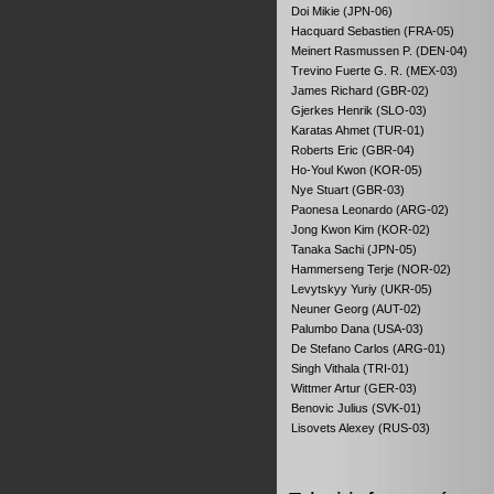
Doi Mikie (JPN-06)
Hacquard Sebastien (FRA-05)
Meinert Rasmussen P. (DEN-04)
Trevino Fuerte G. R. (MEX-03)
James Richard (GBR-02)
Gjerkes Henrik (SLO-03)
Karatas Ahmet (TUR-01)
Roberts Eric (GBR-04)
Ho-Youl Kwon (KOR-05)
Nye Stuart (GBR-03)
Paonesa Leonardo (ARG-02)
Jong Kwon Kim (KOR-02)
Tanaka Sachi (JPN-05)
Hammerseng Terje (NOR-02)
Levytskyy Yuriy (UKR-05)
Neuner Georg (AUT-02)
Palumbo Dana (USA-03)
De Stefano Carlos (ARG-01)
Singh Vithala (TRI-01)
Wittmer Artur (GER-03)
Benovic Julius (SVK-01)
Lisovets Alexey (RUS-03)