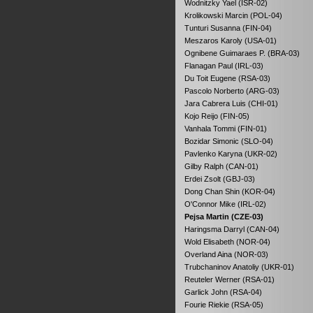
Wodnitzky Yael (ISR-02)
Krolikowski Marcin (POL-04)
Tunturi Susanna (FIN-04)
Meszaros Karoly (USA-01)
Ognibene Guimaraes P. (BRA-03)
Flanagan Paul (IRL-03)
Du Toit Eugene (RSA-03)
Pascolo Norberto (ARG-03)
Jara Cabrera Luis (CHI-01)
Kojo Reijo (FIN-05)
Vanhala Tommi (FIN-01)
Bozidar Simonic (SLO-04)
Pavlenko Karyna (UKR-02)
Gilby Ralph (CAN-01)
Erdei Zsolt (GBJ-03)
Dong Chan Shin (KOR-04)
O'Connor Mike (IRL-02)
Pejsa Martin (CZE-03)
Haringsma Darryl (CAN-04)
Wold Elisabeth (NOR-04)
Overland Aina (NOR-03)
Trubchaninov Anatoliy (UKR-01)
Reuteler Werner (RSA-01)
Garlick John (RSA-04)
Fourie Riekie (RSA-05)