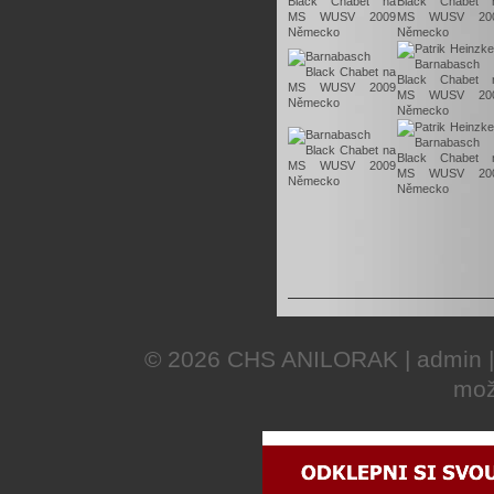
© 2026
CHS ANILORAK
|
admin
mož