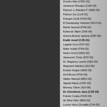
Zvonko Klen (CRO-01)
Jamieson Rosalyn (CAN-03)
Reisser-v. Eekelen P. (NED-05)
Patrissi Jos (LUX-01)
Kotogan Zsolt (HUN-05)
El Dandarawy Hashem (EGY-01)
Martin Samuel (FRA-03)
Kobercik Viliam (SVK-04)
Antuna Alvarez Ignacio (ESP-06)
Kralik Josef (CZE-01)
Lageda Urve (EST-02)
Maier Isolde (FRA-02)
Harke Gerrit (NED-02)
Vanaveski Tönis (EST-03)
Dr. Magassy Laszlo (GBJ-02)
Siegmann Martina (SUI-05)
Knobel Jürgen (MAS-03)
Avril Bruno (FRA-04)
Valdes Manuel (MEX-02)
Vajnaht Mario (CRO-03)
Monney Oliver (SUI-06)
Dr. Glisnikova Jana (CZE-02)
Fekete Csaba (HUN-04)
de Silvio Eder (BRA-02)
Lucero Vecci Osvaldo (CHI-03)