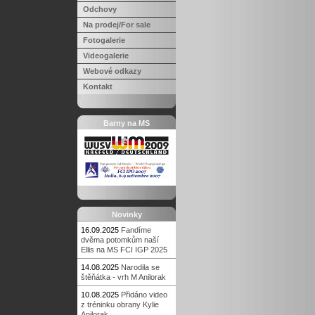
Odchovy
Na prodej/For sale
Fotogalerie
Videogalerie
Webové odkazy
Kontakt
Barny na MS
Novinky
16.09.2025
Fandíme
dvěma potomkům naší
Ellis na MS FCI IGP 2025
14.08.2025
Narodila se
štěňátka - vrh M Anilorak
10.08.2025
Přidáno video
z tréninku obrany Kylie
Anilorak